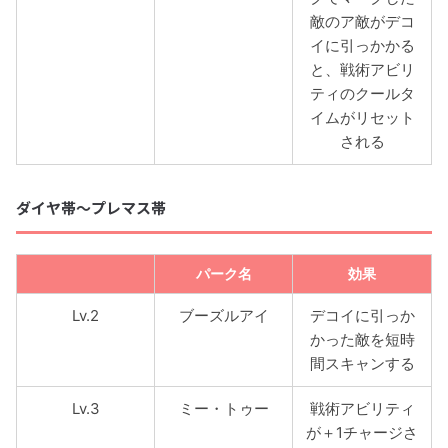
敵のア敵がデコ
イに引っかかる
と、戦術アビリ
ティのクールタ
イムがリセット
される
ダイヤ帯〜プレマス帯
パーク名
効果
Lv.2
ブーズルアイ
デコイに引っか
かった敵を短時
間スキャンする
Lv.3
ミー・トゥー
戦術アビリティ
が＋1チャージさ