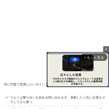
close
もっと見る
arrow_forward_ios
特に中盤で意識したいポイントは下記の通りです。
ウルトは撃ち合いを始める時に合わせず、発動したら先に位置をズ
M
ラしてから撃つ
u