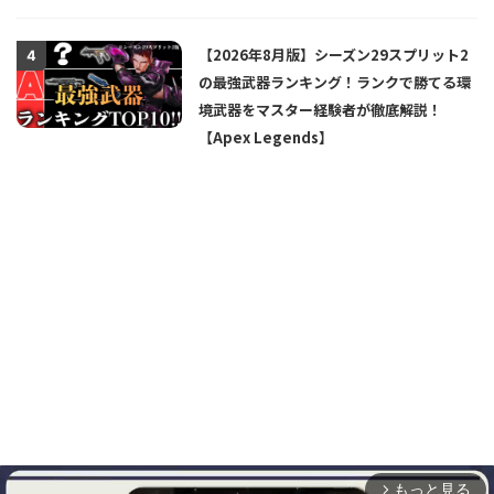
【2026年8月版】シーズン29スプリット2
4
の最強武器ランキング！ランクで勝てる環
境武器をマスター経験者が徹底解説！
【Apex Legends】
もっと見る
arrow_forward_ios