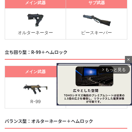
メイン武器
サブ武器
オルターネーター
ピースキーパー
立ち回り型：R-99＋ヘムロック
close
もっと見る
arrow_forward_ios
メイン武器
サブ武器
R-99
ヘムロック
バランス型：オルターネーター＋ヘムロック
M
u