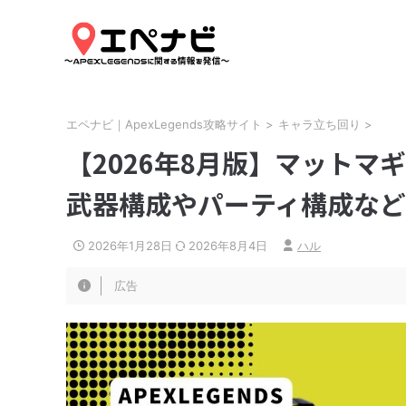
エペナビ｜ApexLegends攻略サイト
>
キャラ立ち回り
>
【2026年8月版】マット
武器構成やパーティ構成な
2026年1月28日
2026年8月4日
ハル
広告