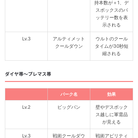
持本数が＋1、デ
スボックスのバ
ッテリー数を表
示される
Lv.3
アルティメット
ウルトのクール
クールダウン
タイムが30秒短
縮される
ダイヤ帯〜プレマス帯
パーク名
効果
Lv.2
ビッグバン
壁やデスボック
ス越しに軍需品
が見える
Lv.3
戦術クールダウ
戦術アビリティ