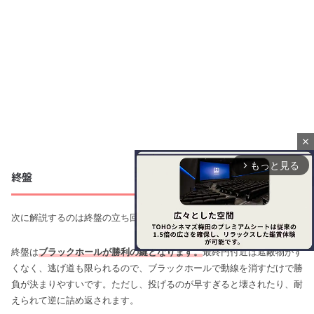
close
もっと見る
arrow_forward_ios
終盤
次に解説するのは終盤の立ち回りです。
終盤は
ブラックホールが勝利の鍵となります。
最終円付近は遮蔽物がす
くなく、逃げ道も限られるので、ブラックホールで動線を消すだけで勝
負が決まりやすいです。ただし、投げるのが早すぎると壊されたり、耐
M
えられて逆に詰め返されます。
u