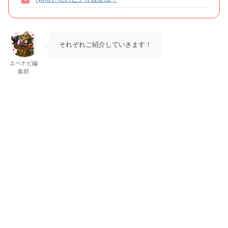
それぞれご紹介していきます！
エペナビ編
集部