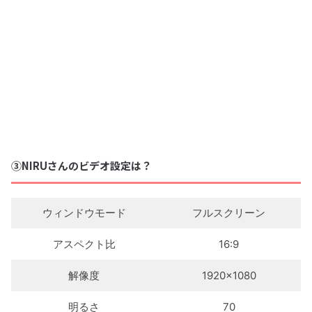
③NIRUさんのビデオ設定は？
ウィンドウモード
フルスクリーン
アスペクト比
16:9
解像度
1920×1080
明るさ
70