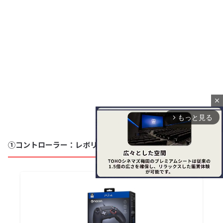
close
もっと見る
arrow_forward_ios
①コントローラー：レボリューションコントローラー
M
u