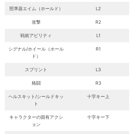
照準器エイム（ホールド）
L2
攻撃
R2
戦術アビリティ
L1
シグナル/ホイール（ホール
R1
ド）
スプリント
L3
格闘
R3
ヘルスキット/シールドキッ
十字キー上
ト
キャラクターの固有アクシ
十字キー下
ョン