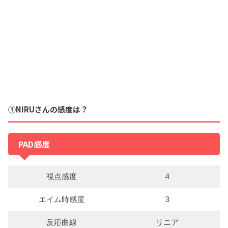
①NIRUさんの感度は？
PAD感度
視点感度
4
エイム時感度
3
反応曲線
リニア