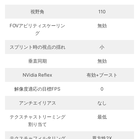
視野角
110
FOVアビリティスケーリン
無効
グ
スプリント時の視点の揺れ
小
垂直同期
無効
NVidia Reflex
有効+ブースト
解像度適応の目標FPS
0
アンチエイリアス
なし
テクスチャストリーミング
最低
割り当て
テクスチャフィルタリング
異方性2X