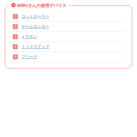
NIRUさんの使用デバイス
コントローラー
ゲームモニター
イヤホン
ミックスアンプ
フリーク