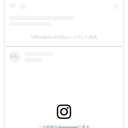
NIRU(@niru.1218)がシェアした投稿
この投稿をInstagramで見る