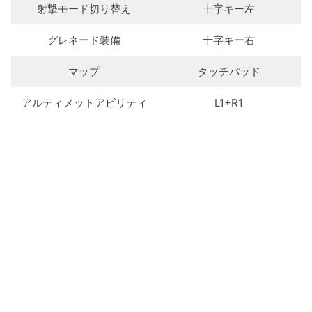
射撃モード切り替え
十字キー左
グレネード装備
十字キー右
マップ
タッチパッド
アルティメットアビリティ
L1+R1