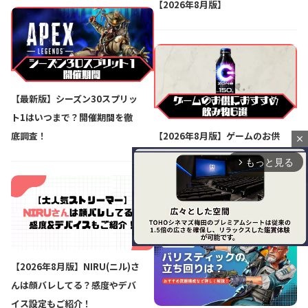
【2026年8月版】
【最新版】シーズン30スプリッ
ト1はいつまで？開催期間を徹
底調査！
【2026年8月版】ゲームのお供
close
におすすめの飲み物6選をガチ
もっと見る
arrow_forward_ios
ゲーマーが徹底解説！【長時間
プレイも楽勝】
【2026年8月版】NIRU(ニル)さ
んは顔バレしてる？感度やデバ
M
u
イス設定もご紹介！