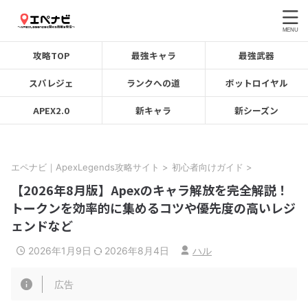
攻略TOP
最強キャラ
最強武器
スパレジェ
ランクへの道
ボットロイヤル
APEX2.0
新キャラ
新シーズン
エペナビ｜ApexLegends攻略サイト
>
初心者向けガイド
>
【2026年8月版】Apexのキャラ解放を完全解説！
トークンを効率的に集めるコツや優先度の高いレジ
ェンドなど
2026年1月9日
2026年8月4日
ハル
広告