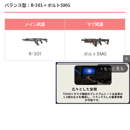
バランス型：R-301＋ボルトSMG
メイン武器
サブ武器
R-301
ボルトSMG
close
もっと見る
arrow_forward_ios
M
u