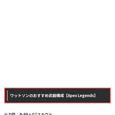
ワットソンのおすすめ武器構成【Apex Legends】
火力型：R-99＋G7スカウト