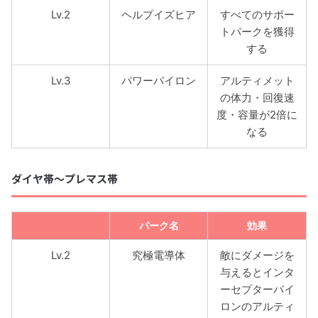
Lv.2
ヘルプイズヒア
すべてのサポー
トパークを獲得
する
Lv.3
パワーパイロン
アルティメット
の体力・回復速
度・容量が2倍に
なる
ダイヤ帯〜プレマス帯
パーク名
効果
Lv.2
究極電導体
敵にダメージを
与えるとインタ
ーセプターパイ
ロンのアルティ