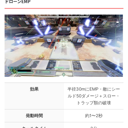
ドローンEMP
効果
半径30mにEMP・敵にシー
ルド50ダメージ＋スロー・
トラップ類の破壊
発動時間
約1〜2秒