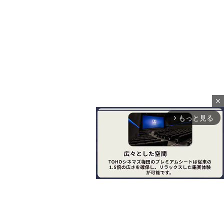
close
もっと見る
arrow_forward_ios
M
u