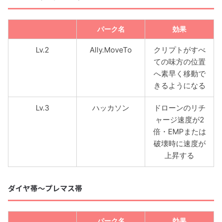
パーク名
効果
Lv.2
Ally.MoveTo
クリプトがすべ
ての味方の位置
へ素早く移動で
きるようになる
Lv.3
ハッカソン
ドローンのリチ
ャージ速度が2
倍・EMPまたは
破壊時に速度が
上昇する
ダイヤ帯〜プレマス帯
パーク名
効果