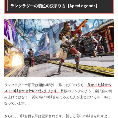
ランクラダーの順位の決まり方【ApexLegends】
ランクラダーの順位は開催期間中に取ったRPのうち、
良かった試合ベ
スト10試合の合計
RP
で決まります。
普段のランクのように全試合の積
み上げではなく、質の高い10試合をそろえた人が上位にいくルールに
なっています。
さらに、11試合目以降は更新されます。新しく高RPの試合を出すと、