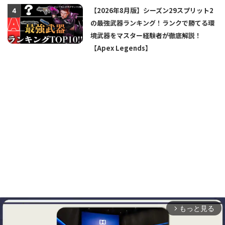
【2026年8月版】シーズン29スプリット2
4
の最強武器ランキング！ランクで勝てる環
境武器をマスター経験者が徹底解説！
【Apex Legends】
もっと見る
arrow_forward_ios