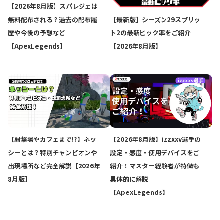
【2026年8月版】スパレジェは
無料配布される？過去の配布履
【最新版】シーズン29スプリッ
歴や今後の予想など
ト2の最新ピック率をご紹介
【ApexLegends】
【2026年8月版】
【射撃場やカフェまで!?】ネッ
【2026年8月版】izzxxv選手の
シーとは？特別チャンピオンや
設定・感度・使用デバイスをご
出現場所など完全解説【2026年
紹介！マスター経験者が特徴も
8月版】
具体的に解説
【ApexLegends】