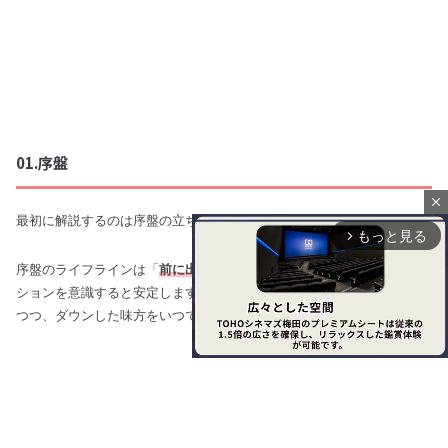
01.序盤
close
最初に解説するのは序盤の立ち回りです。
もっと見る
arrow_forward_ios
序盤のライフラインは「
前に出すぎない前線寄りサポート
」というポジ
ションを意識すると安定します。火力キャラと同じラインまで顔を出し
つつ、ダウンした味方をいつでも起こせるポジション取りが大事です。
M
u