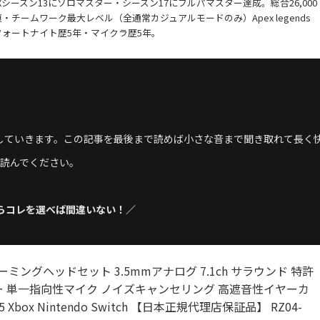
PEXシーズン13にソロマスター・シーズン17にフルパマスター達成。総合26,000
チームワーク最大レベル（全通常カジュアルモードのみ）Apex legends
フォートナイト歴5年・マイクラ歴5年。
介していきます。この記事を最後まで読めば小さな音まで聞き取れて長く
読んでください。
らコレを選べば間違いない！／
V2 X ゲーミングヘッドセット 3.5mmアナログ 7.1ch サラウンド 特許
ー 単一指向性マイク ノイズキャンセリング 高遮音性イヤーカ
S5 Xbox Nintendo Switch 【日本正規代理店保証品】 RZ04-