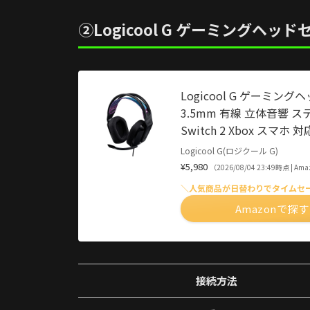
②Logicool G ゲーミングヘッドセ
Logicool G ゲーミング
3.5mm 有線 立体音響 ステ
Switch 2 Xbox ス
Logicool G(ロジクール G)
¥5,980
（2026/08/04 23:49時点 | A
＼人気商品が日替わりでタイムセ
Amazonで探す
接続方法