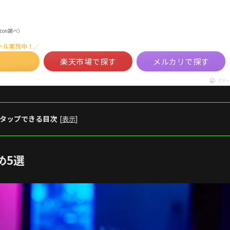
mazon調べ）
ール実施中！／
楽天市場で探す
メルカリで探す
ポチッ
タップできる目次
[
表示
]
め5選