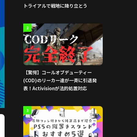
トライアルで戦地に降り立とう
2
【驚愕】コールオブデューティー
(COD)のリーカー達が一斉に引退発
表！Activisionが法的処置対応
3