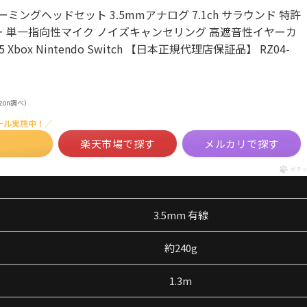
V2 X ゲーミングヘッドセット 3.5mmアナログ 7.1ch サラウンド 特許
ー 単一指向性マイク ノイズキャンセリング 高遮音性イヤーカ
S5 Xbox Nintendo Switch 【日本正規代理店保証品】 RZ04-
mazon調べ）
ール実施中！／
楽天市場で探す
メルカリで探す
ポチッ
3.5mm 有線
約240g
1.3m