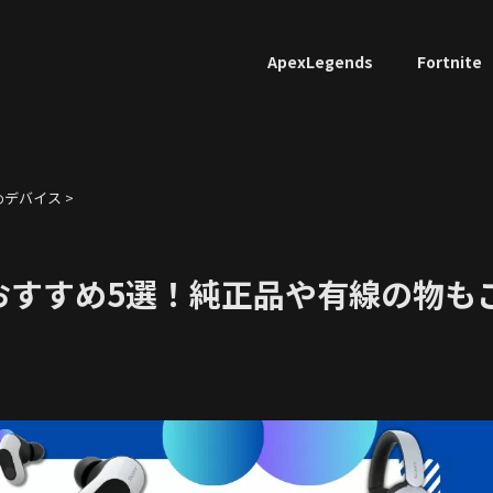
ApexLegends
Fortnite
めデバイス
>
おすすめ5選！純正品や有線の物も