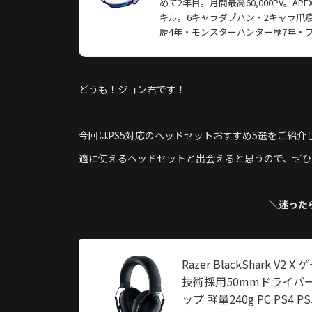
めて2年目。月間最高60,000PV。A
キル。6キャラダブハン・2キャラ爪痕・
歴4年・モンスターハンター歴7年・
どうも！ジョン君です！
今回はPS5対応のヘッドセットおすすめ5選をご紹
適に使えるヘッドセットと出会えると思うので、ぜひ
＼迷った
Razer BlackShark 
技術採用50mmドライバ
ップ 軽量240g PC PS4 P