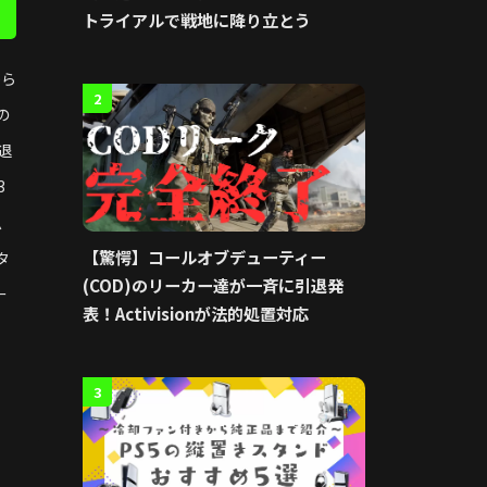
トライアルで戦地に降り立とう
から
2
の
退
3
爪
【驚愕】コールオブデューティー
タ
(COD)のリーカー達が一斉に引退発
ー
表！Activisionが法的処置対応
3