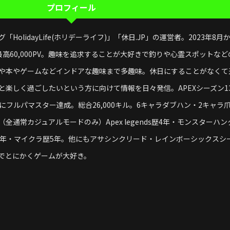
プロフィール
olidayLife(ホリデーライフ)」「休日.JP」の運営者。2023年8月
高60,000PV。趣味を追求することが大好きで釣りや心霊スポットなど
や本やゲームなどインドアな趣味まで多趣味。休日にすることがなくて
と楽しく過ごしたいという方に向けて情報を日々発信。APEXシーズン1
にフルパマスター達成。総合26,000キル。6キャラダブハン・2キャラ
全通常カジュアルモードのみ）Apex legends歴4年・モンスターハン
5年・マイクラ歴5年。他にもアサシンクリード・レインボーシックスシ
ルでとにかくゲームが大好き。