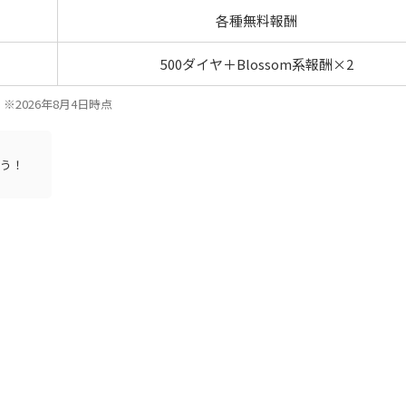
各種無料報酬
500ダイヤ＋Blossom系報酬×2
※2026年8月4日時点
う！