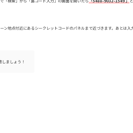
ーで「検索」から「島コード入力」の画面を開いたら
「5488-9032-1549 」
。
ポーン地点付近にあるシークレットコードのパネルまで近づきます。あとは入
意しましょう！