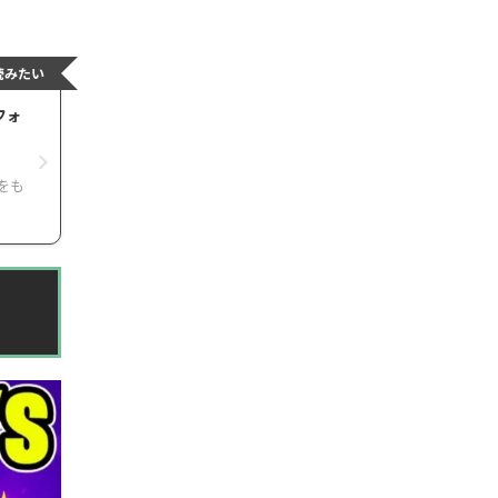
読みたい
フォ
をも