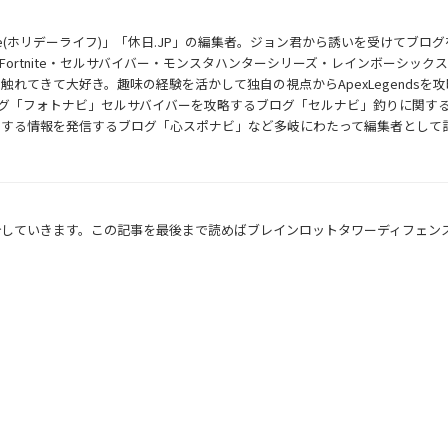
ife(ホリデーライフ)」「休日.JP」の編集者。ジョン君から誘いを受けてブロ
s・Fortnite・セルサバイバー・モンスタハンターシリーズ・レインボーシック
れてきて大好き。趣味の経験を活かして独自の視点からApexLegendsを
るブログ「フォトナビ」セルサバイバーを攻略するブログ「セルナビ」釣りに関す
関する情報を発信するブログ「心スポナビ」など多岐にわたって編集者として
介していきます。この記事を最後まで読めばブレインロットタワーディフェン