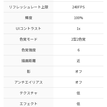
リフレッシュレート上限
240FPS
輝度
100%
UIコントラスト
1x
色覚モード
2型2色覚
色覚強度
6
描画距離
近
影
オフ
アンチエイリアス
オフ
テクスチャ
低
エフェクト
低