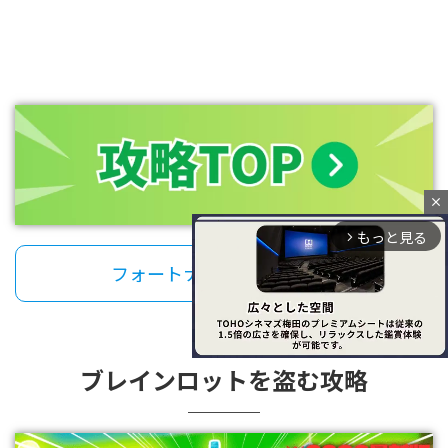
close
もっと見る
arrow_forward_ios
フォートナイト攻略TOP
ブレインロットを盗む攻略
M
u