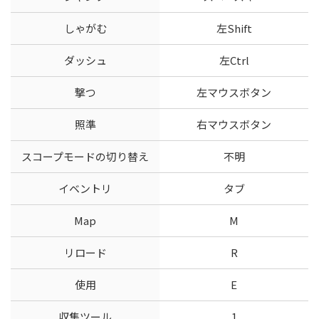
しゃがむ
左Shift
ダッシュ
左Ctrl
撃つ
左マウスボタン
照準
右マウスボタン
スコープモードの切り替え
不明
イベントリ
タブ
Map
M
リロード
R
使用
E
収集ツール
1