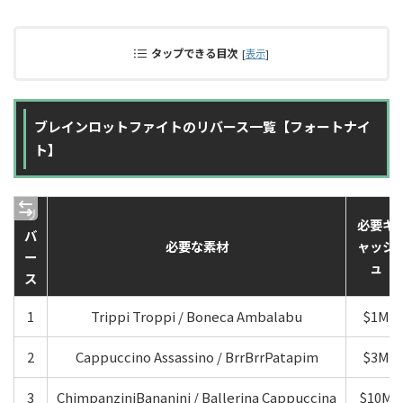
タップできる目次
[
表示
]
ブレインロットファイトのリバース一覧【フォートナイ
ト】
リ
必要キ
バ
必要な素材
ャッシ
ー
ュ
ス
1
Trippi Troppi / Boneca Ambalabu
$1M
2
Cappuccino Assassino / BrrBrrPatapim
$3M
3
ChimpanziniBananini / Ballerina Cappuccina
$10M