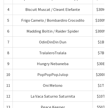
4
Biscuit Muscat / Cleant Elefante
$30M
5
Frigo Camelo / Bombardiro Crocodilo
$100M
6
Madding Boltin / Raider Spider
$300M
7
OdinDinDin Dun
$1B
8
TralaleroTralala
$7B
9
Hungry Nebaneba
$30B
10
PopPopPopJulop
$200B
11
Oni Melono
$1T
12
La Vaca Saturno Saturnita
$10T
13
Peace Keeper
$50T